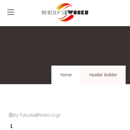
Home
Header Builder
by fukuda@tolec.co.jp
１